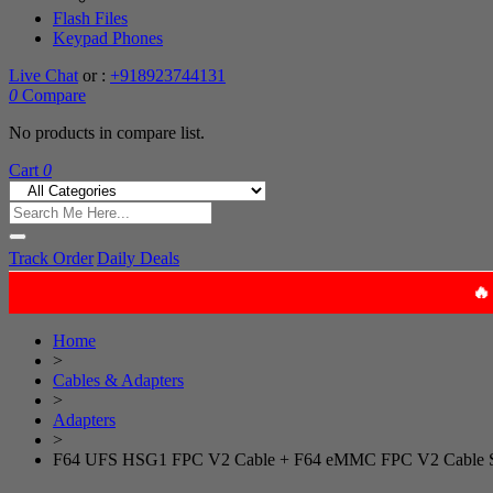
Flash Files
Keypad Phones
Live Chat
or :
+918923744131
0
Compare
No products in compare list.
Cart
0
Track Order
Daily Deals
Home
>
Cables & Adapters
>
Adapters
>
F64 UFS HSG1 FPC V2 Cable + F64 eMMC FPC V2 Cable 